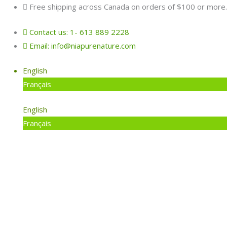
Skip
Search
Free shipping across Canada on orders of $100 or more.
to
for:
Contact us: 1- 613 889 2228
content
Email: info@niapurenature.com
English
Français
English
Français