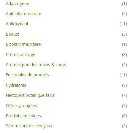
Adaptogène
(1)
Anti-inflammatoire
(2)
Antioxydant
(11)
Beauté
(3)
Boost immunitaire
(1)
Crème anti-âge
(8)
Crèmes pour les mains & corps
(2)
Ensembles de produits
(11)
Hydratants
(9)
Nettoyant botanique facial
(4)
Offres groupées
(2)
Produits en soldes
(8)
Sérum contour des yeux
(2)