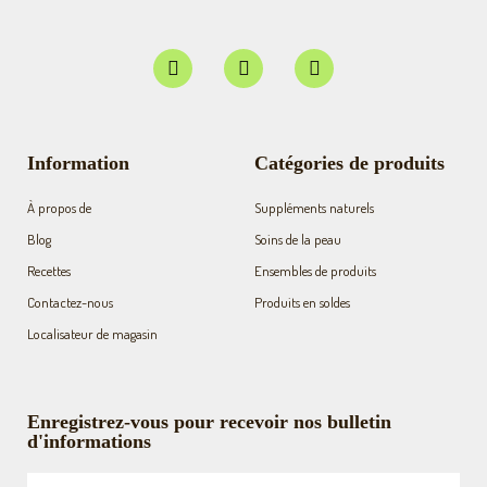
F
I
Y
a
n
o
c
s
u
e
t
t
b
a
u
o
g
b
Information
Catégories de produits
o
r
e
k
a
À propos de
Suppléments naturels
-
m
f
Blog
Soins de la peau
Recettes
Ensembles de produits
Contactez-nous
Produits en soldes
Localisateur de magasin
Enregistrez-vous pour recevoir nos bulletin
d'informations
Nom