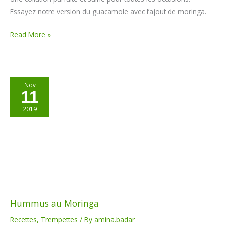
Essayez notre version du guacamole avec l’ajout de moringa.
Read More »
Hummus
Nov
11
au
Moringa
2019
Hummus au Moringa
Recettes
,
Trempettes
/ By
amina.badar