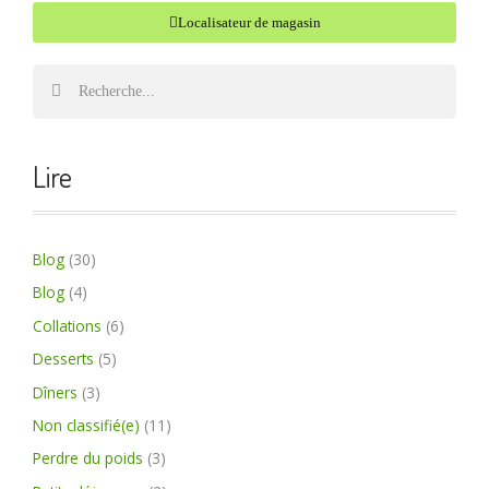
S
Localisateur de magasin
e
a
S
S
r
e
e
c
a
a
h
r
Lire
r
f
c
c
o
h
r
h
Blog
(30)
:
Blog
(4)
Collations
(6)
Desserts
(5)
Dîners
(3)
Non classifié(e)
(11)
Perdre du poids
(3)