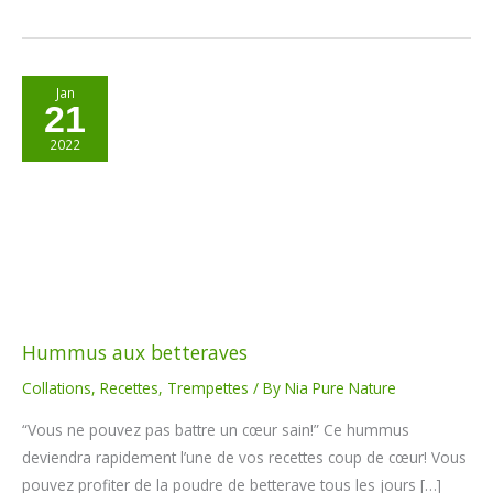
Hummus
Jan
21
aux
betteraves
2022
Hummus aux betteraves
Collations
,
Recettes
,
Trempettes
/ By
Nia Pure Nature
“Vous ne pouvez pas battre un cœur sain!” Ce hummus
deviendra rapidement l’une de vos recettes coup de cœur! Vous
pouvez profiter de la poudre de betterave tous les jours […]