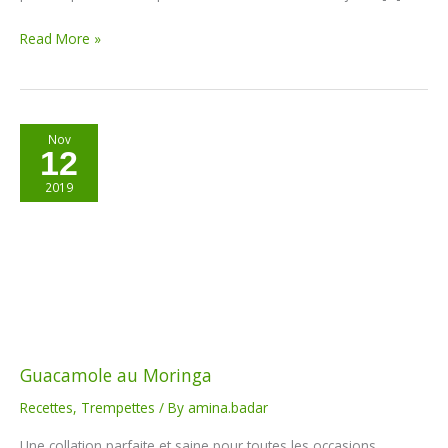
Read More »
Guacamole
Nov
12
au
Moringa
2019
Guacamole au Moringa
Recettes
,
Trempettes
/ By
amina.badar
Une collation parfaite et saine pour toutes les occasions.