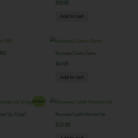
$
19.99
Add to cart
 BIO
Nouveau! Camu Camu
$
41.99
Add to cart
rent
Soldes !
ce
man Up (Copy)
Nouveau! Latté Woman Up
.58.
$
33.99