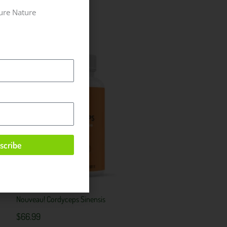
scribe
Nouveau! Cordyceps Sinensis
$
66.99