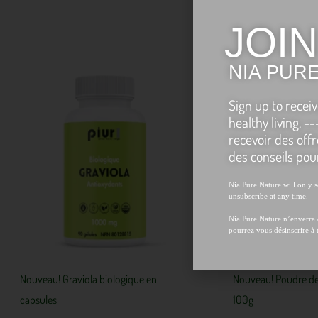
JOIN
NIA PURE
Sign up to receiv
healthy living. -
recevoir des off
des conseils pour
Nia Pure Nature will only 
unsubscribe at any time.
Nia Pure Nature n’enverra 
pourrez vous désinscrire à
Nouveau! Graviola biologique en
Nouveau! Poudre de
capsules
100g