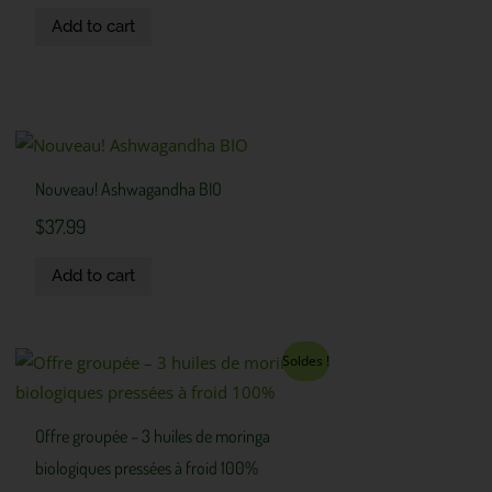
Add to cart
Nouveau! Ashwagandha BIO
$
37.99
Add to cart
Original
Current
Soldes !
price
price
was:
is:
$119.97.
$102.97.
Offre groupée – 3 huiles de moringa
biologiques pressées à froid 100%