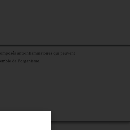
 composés anti-inflammatoires qui peuvent
semble de l’organisme.