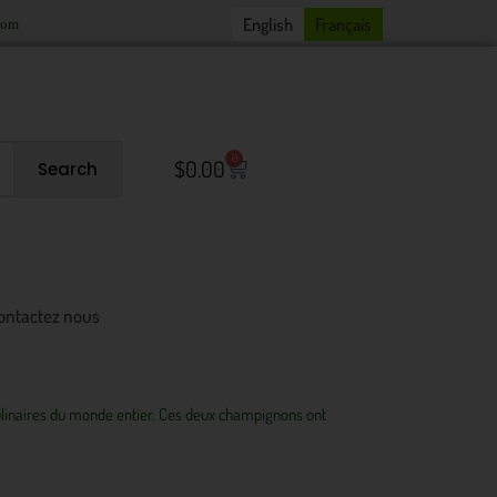
English
Français
com
0
Cart
$
0.00
Search
ontactez nous
culinaires du monde entier. Ces deux champignons ont