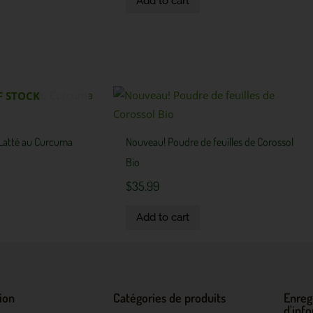
Add to cart
F STOCK
 Latté au Curcuma
Nouveau! Poudre de feuilles de Corossol
Bio
$
35.99
Add to cart
ion
Catégories de produits
Enreg
d'inf