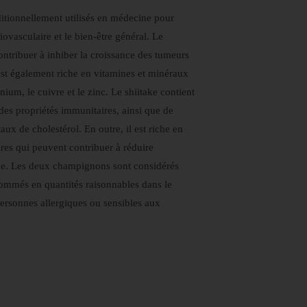
itionnellement utilisés en médecine pour
iovasculaire et le bien-être général. Le
ntribuer à inhiber la croissance des tumeurs
l est également riche en vitamines et minéraux
nium, le cuivre et le zinc. Le shiitake contient
des propriétés immunitaires, ainsi que de
taux de cholestérol. En outre, il est riche en
res qui peuvent contribuer à réduire
me. Les deux champignons sont considérés
ommés en quantités raisonnables dans le
personnes allergiques ou sensibles aux