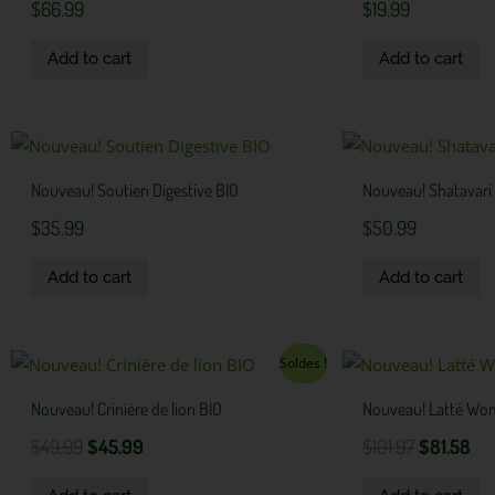
$
66.99
$
19.99
Add to cart
Add to cart
Nouveau! Soutien Digestive BIO
Nouveau! Shatavari
$
35.99
$
50.99
Add to cart
Add to cart
Original
Current
Original
Cur
Soldes !
price
price
price
pri
Nouveau! Crinière de lion BIO
Nouveau! Latté Wo
was:
is:
was:
is:
$49.99.
$45.99.
$101.97.
$81
$
49.99
$
45.99
$
101.97
$
81.58