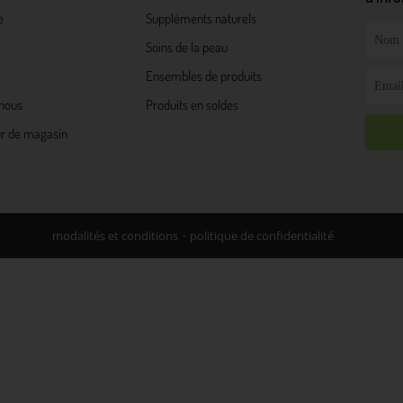
e
Suppléments naturels
Nom
Soins de la peau
Ensembles de produits
Email
-nous
Produits en soldes
ur de magasin
modalités et conditions・politique de confidentialité