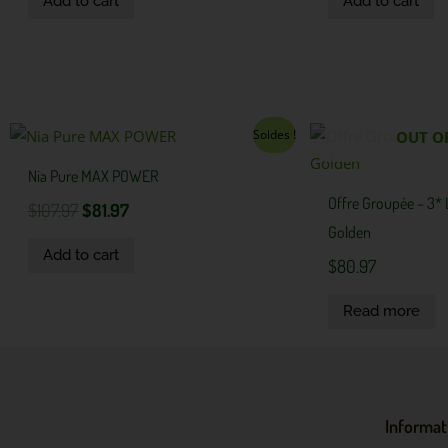
Add to cart
Add to cart
Original
Current
Soldes !
OUT O
price
price
Nia Pure MAX POWER
was:
is:
$107.97.
$81.97.
Offre Groupée – 3*
$
107.97
$
81.97
Golden
Add to cart
$
80.97
Read more
Informat