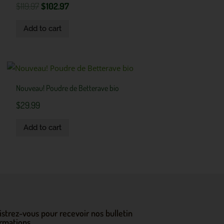
$
119.97
$
102.97
Add to cart
Nouveau! Poudre de Betterave bio
$
29.99
Add to cart
istrez-vous pour recevoir nos bulletin
ormations