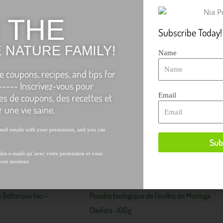
 THE
Subscribe Today!
 NATURE FAMILY!
Name
e coupons, recipes, and tips for
------ Inscrivez-vous pour
res de coupons, des recettes et
Email
 une vie saine.
send emails with your permission, and you can
Sub
des e-mails qu’avec votre permission et vous
 tout moment.
 Betterave bio –
Poudre biologique de feuilles de Moringa
Oleifera -100g