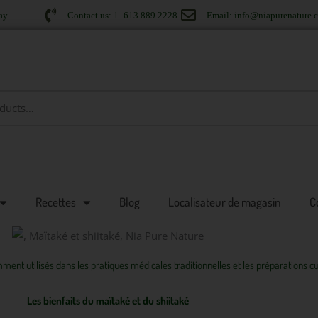
ay.
Contact us: 1- 613 889 2228
Email: info@niapurenature.
Recettes
Blog
Localisateur de magasin
C
ent utilisés dans les pratiques médicales traditionnelles et les préparations 
Les bienfaits du maïtaké et du shiitaké