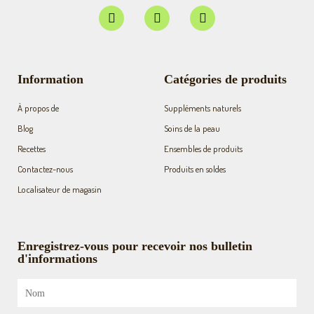
F
I
Y
a
n
o
c
s
u
e
t
t
b
a
u
o
g
b
Information
Catégories de produits
o
r
e
k
a
À propos de
Suppléments naturels
-
m
f
Blog
Soins de la peau
Recettes
Ensembles de produits
Contactez-nous
Produits en soldes
Localisateur de magasin
Enregistrez-vous pour recevoir nos bulletin
d'informations
Nom