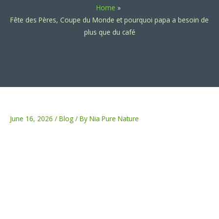
Home
Fête des Pères, Coupe du Monde et pourquoi papa a besoin de
plus que du café
June 16, 2026
/
Blog
/ By
Nia Pure Nature