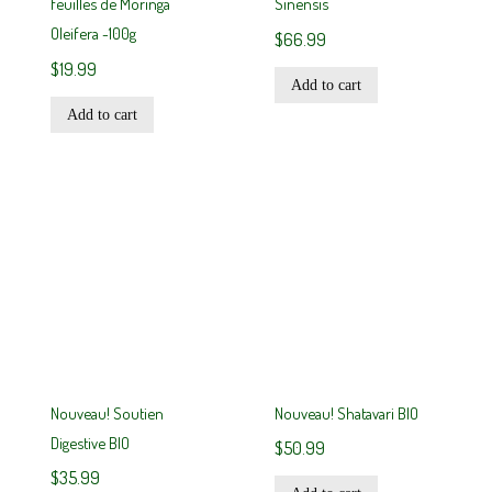
feuilles de Moringa
Sinensis
Oleifera -100g
$
66.99
$
19.99
Add to cart
Add to cart
Nouveau! Soutien
Nouveau! Shatavari BIO
Digestive BIO
$
50.99
$
35.99